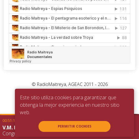
©
RadioMaitreya, AGEAC 2011 -
2026
Este sitio utiliza cookies para garantizar que
obtenga la mejor experiencia en nuestro sitio
web.
00:51:14
-00:14:49
PERMITIR COOKIES
V.M. Kwen Khan Khu
Congreso Brasil. Atibaia 2019 - Parte VII